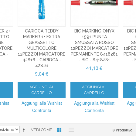
ER 2+
CARIOCA TEDDY
BIC MARKING ONYX
BIC
ETTO
MARKER 1+ EXTRA
1591 PUNTA
RE
GRASSETTO
SMUSSATA ROSSO
S
ATORE
MULTICOLORE
12PEZZOI MARCATORE
12PE
CA -
12PEZZOI MARCATORE
PERMANENTE 8418281
PERM
42816 - CARIOCA -
- BIC - 8418281
- 
42816
41,13 €
9,04 €
L
AGGIUNGI AL
AGGIUNGI AL
CARRELLO
CARRELLO
hlist
Aggiungi alla Wishlist
Aggiungi alla Wishlist
Aggi
Confronta
Confronta
8 Prodotti/o
VEDI COME