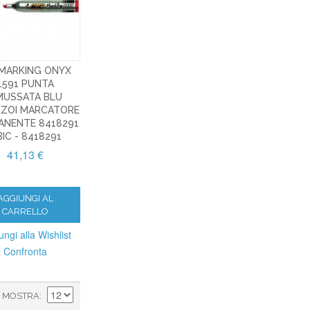
 MARKING ONYX
1591 PUNTA
MUSSATA BLU
ZZOI MARCATORE
ANENTE 8418291
BIC - 8418291
41,13 €
AGGIUNGI AL
CARRELLO
ungi alla Wishlist
Confronta
MOSTRA