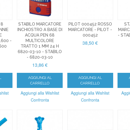
 8
STABILO MARCATORE
PILOT 000452 ROSSO
ST
NNIE
INCHIOSTRO A BASE DI
MARCATORE - PILOT -
MARC
E
ACQUA PEN 68
000452
- STA
600 -
MULTICOLORE
38,50 €
600
TRATTO 1 MM 24 H
6820-03-10 - STABILO
- 6820-03-10
13,86 €
L
AGGIUNGI AL
AGGIUNGI AL
CARRELLO
CARRELLO
hlist
Aggiungi alla Wishlist
Aggiungi alla Wishlist
Aggi
Confronta
Confronta