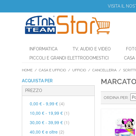
VISITA IL NO
INFORMATICA
TV, AUDIO E VIDEO
FOT
PICCOLI E GRANDI ELETTRODOMESTICI
CASA 
HOME
/
CASA E UFFICIO
/
UFFICIO
/
CANCELLERIA
/
SCRITT
MARCATO
ACQUISTA PER
PREZZO
ORDINA PER
0,00 €
-
9,99 €
(4)
10,00 €
-
19,99 €
(1)
30,00 €
-
39,99 €
(1)
40,00 €
e oltre
(2)