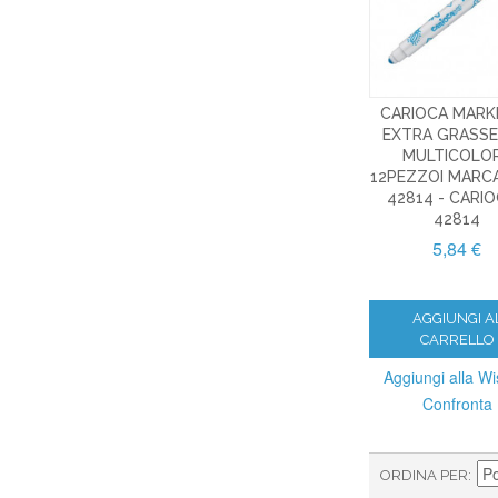
CARIOCA MARK
EXTRA GRASS
MULTICOLO
12PEZZOI MARC
42814 - CARIO
42814
5,84 €
AGGIUNGI A
CARRELLO
Aggiungi alla Wis
Confronta
ORDINA PER