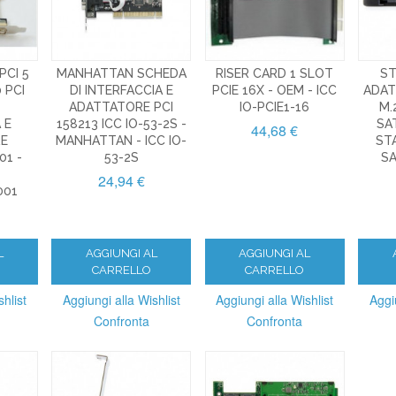
PCI 5
MANHATTAN SCHEDA
RISER CARD 1 SLOT
ST
 PCI
DI INTERFACCIA E
PCIE 16X - OEM - ICC
ADAT
ADATTATORE PCI
IO-PCIE1-16
M.2
 E
158213 ICC IO-53-2S -
SA
44,68 €
RE
MANHATTAN - ICC IO-
ST
01 -
53-2S
S
24,94 €
001
L
AGGIUNGI AL
AGGIUNGI AL
CARRELLO
CARRELLO
hlist
Aggiungi alla Wishlist
Aggiungi alla Wishlist
Aggi
Confronta
Confronta