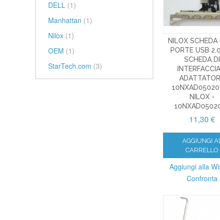
DELL
(1)
Manhattan
(1)
Nilox
(1)
NILOX SCHEDA 
OEM
(1)
PORTE USB 2.0
SCHEDA DI
StarTech.com
(3)
INTERFACCIA
ADATTATO
10NXAD05020
NILOX -
10NXAD0502
11,30 €
AGGIUNGI A
CARRELLO
Aggiungi alla Wis
Confronta