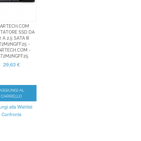
ARTECH.COM
TATORE SSD DA
 A 2,5 SATA III
T2M2NGFF25 -
ARTECH.COM -
AT2M2NGFF25
29,63 €
AGGIUNGI AL
CARRELLO
ungi alla Wishlist
Confronta