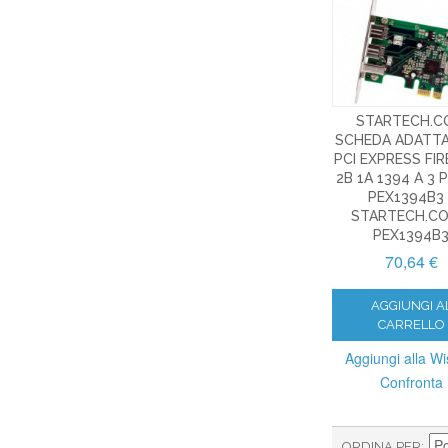
STARTECH.C
SCHEDA ADATT
PCI EXPRESS FI
2B 1A 1394 A 3
PEX1394B3 
STARTECH.CO
PEX1394B
70,64 €
AGGIUNGI A
CARRELLO
Aggiungi alla Wis
Confronta
ORDINA PER