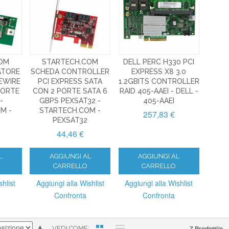
OM
STARTECH.COM
DELL PERC H330 PCI
ATORE
SCHEDA CONTROLLER
EXPRESS X8 3.0
REWIRE
PCI EXPRESS SATA
1.2GBITS CONTROLLER
 PORTE
CON 2 PORTE SATA 6
RAID 405-AAEI - DELL -
-
GBPS PEXSAT32 -
405-AAEI
M -
STARTECH.COM -
257,83 €
3
PEXSAT32
44,46 €
L
AGGIUNGI AL
AGGIUNGI AL
CARRELLO
CARRELLO
hlist
Aggiungi alla Wishlist
Aggiungi alla Wishlist
Confronta
Confronta
7 Prodotti/o
VEDI COME