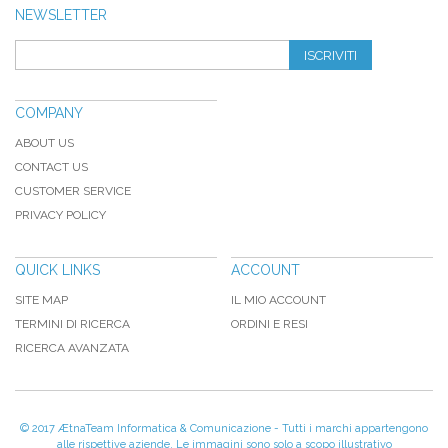
NEWSLETTER
ISCRIVITI
COMPANY
ABOUT US
CONTACT US
CUSTOMER SERVICE
PRIVACY POLICY
QUICK LINKS
ACCOUNT
SITE MAP
IL MIO ACCOUNT
TERMINI DI RICERCA
ORDINI E RESI
RICERCA AVANZATA
© 2017 ÆtnaTeam Informatica & Comunicazione - Tutti i marchi appartengono
alle rispettive aziende. Le immagini sono solo a scopo illustrativo