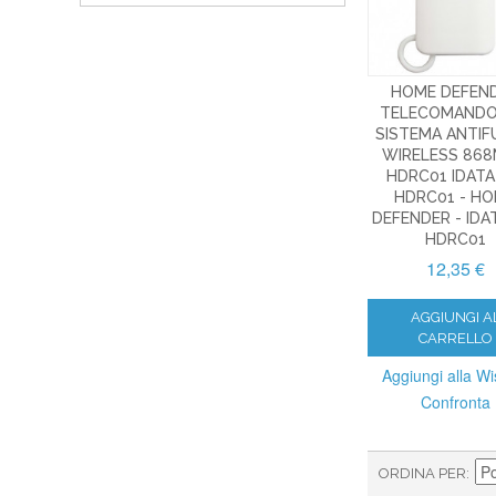
HOME DEFEN
TELECOMANDO
SISTEMA ANTI
WIRELESS 86
HDRC01 IDATA
HDRC01 - H
DEFENDER - IDA
HDRC01
12,35 €
AGGIUNGI A
CARRELLO
Aggiungi alla Wis
Confronta
ORDINA PER