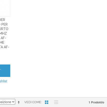
DER
 PER
FURTO
8MHZ
 AF-
OME
TA AF-
L
hlist
1 Prodotti/o
VEDI COME